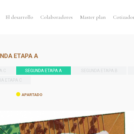
El desarrollo
Colaboradores
Master plan
Cotizado
NDA ETAPA A
A C
SEGUNDA ETAPA A
SEGUNDA ETAPA B
RA ETAPA C
APARTADO