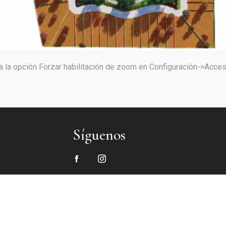
a la opción Forzar habilitación de zoom en Configuración->Accesi
Síguenos
TODOS LOS DERECHOS RESERVADOS