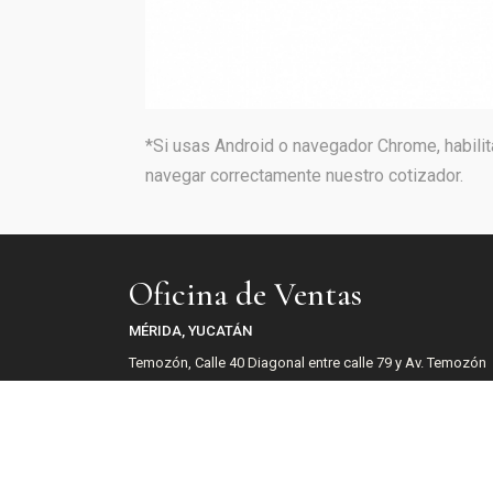
*Si usas Android o navegador Chrome, habilit
navegar correctamente nuestro cotizador.
Oficina de Ventas
MÉRIDA, YUCATÁN
Temozón, Calle 40 Diagonal entre calle 79 y Av. Temozón
Temozón Norte, 97300, Mérida, Yucatán.
Email:
ventas@simca.mx
Teléfono:
800 56 SIMCA (74622)