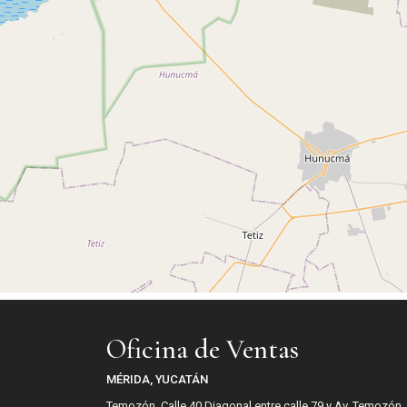
Oficina de Ventas
MÉRIDA, YUCATÁN
Temozón, Calle 40 Diagonal entre calle 79 y Av. Temozón